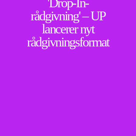
'Drop-In-
UP Tilbyder
rådgivning' – UP
Aktuelt
lancerer nyt
UPgrade
Kalender
rådgivningsformat
Lej lokaler og sale