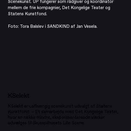
Scenekunst. UP fungerer som rådgiver og koordinator
mellem de frie kompagnier, Det Kongelige Teater og
Statens Kunstfond.
Foto: Tora Balslev i SANDKIND af Jan Vesela.
KSelekt
KSelekt
KSelekt er uafhængig scenekunst udvalgt af Statens
Kunstfond. – Et samarbejde med Det Kongelige Teater,
hvor en række mindre, eksperimenterende værker
udvælges til Skuespilhusets Lille Scene.