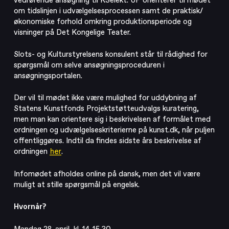
om tidslinjen i udvælgelsesprocessen samt de praktisk/
Kalender
økonomiske forhold omkring produktionsperiode og
Lej lokaler og sale
visninger på Det Kongelige Teater.
Slots- og Kulturstyrelsens konsulent står til rådighed for
spørgsmål om selve ansøgningsproceduren i
ansøgningsportalen.
Der vil til mødet ikke være mulighed for uddybning af
Statens Kunstfonds Projektstøtteudvalgs kuratering,
men man kan orientere sig i beskrivelsen af formålet med
ordningen og udvælgelseskriterierne på kunst.dk, når puljen
offentliggøres. Indtil da findes sidste års beskrivelse af
ordningen
her
.
Infomødet afholdes online på dansk, men det vil være
muligt at stille spørgsmål på engelsk.
Hvornår?
Mandag 28. april, kl. 14-15.30