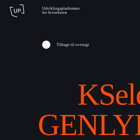
Udviklingsplatformen
for Scenekunst
Tilbage til oversigt
KSele
GENLYD 