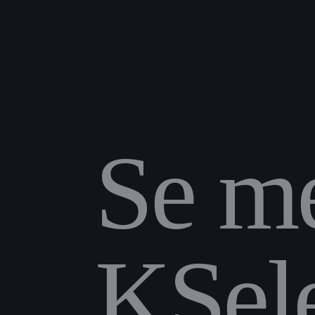
Se m
KSele