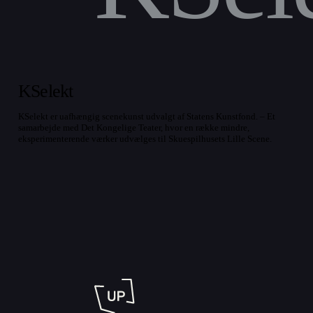
KSelekt
KSelekt
KSelekt er uafhængig scenekunst udvalgt af Statens Kunstfond. – Et
samarbejde med Det Kongelige Teater, hvor en række mindre,
eksperimenterende værker udvælges til Skuespilhusets Lille Scene.