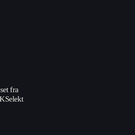
et fra
f KSelekt