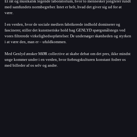
Et råt og musikalsk legende laboratorium, hvor to mennesker jonglerer rundt
med samfundets normbegreber. Intet er helt, hvad det giver sig ud for at
være.
I en verden, hvor de sociale mediers fabrikerede indhold dominerer og
fascinerer, stiller det kunstneriske hold bag GENLYD spørgsmålstegn ved
vores filtrerede virkelighedsopfattelser. De undersøger skønheden og styrken
i at være den, man er – ufuldkommen.
Med Genlyd ønsker MØR collective at skabe debat om det pres, ikke mindst
unge kommer under i en verden, hvor forbrugskulturen konstant fodrer os
med billeder af os selv og andre.