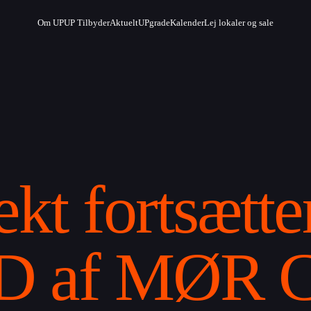
Om UP
UP Tilbyder
Aktuelt
UPgrade
Kalender
Lej lokaler og sale
kt fortsætt
af MØR Co