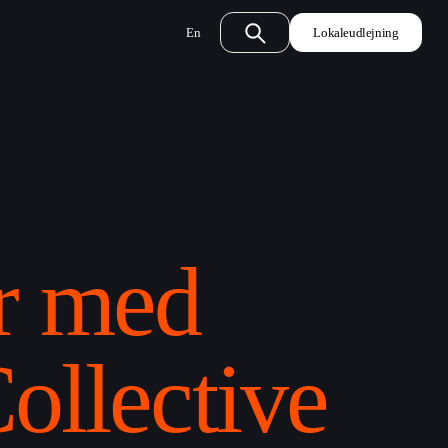
En
Lokaleudlejning
er med
llective