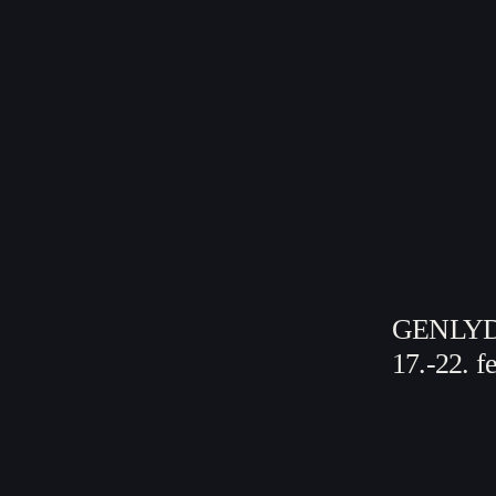
GENLYD a
17.-22. f