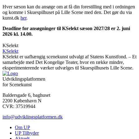
Hver sæson kan du ansøge om at få din forestilling med i ordningen
og komme i Skuespilhuset på Lille Scene med den. Det gør du via
kunst.dk
her
.
Deadline for ansøgninger til KSelekt sæson 2027/28 er 2. juni
2026 kl. 14.00.
KSelekt
KSelekt
KSelekt er uafhængig scenekunst udvalgt af Statens Kunstfond. – Et
samarbejde med Det Kongelige Teater, hvor en række mindre,
eksperimenterende værker udvælges til Skuespilhusets Lille Scene.
Udviklingsplatformen
for Scenekunst
Baldersgade 6, baghuset
2200 København N
CVR: 37519944
info@udviklingsplatformen.dk
Om UP
UP Tilbyder
Aktuelt