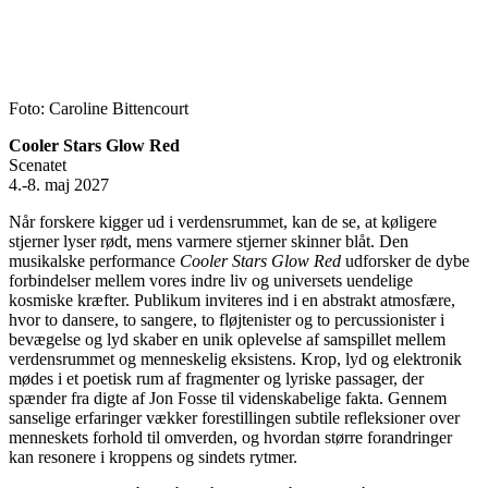
Foto: Caroline Bittencourt
Cooler Stars Glow Red
Scenatet
4.-8. maj 2027
Når forskere kigger ud i verdensrummet, kan de se, at køligere
stjerner lyser rødt, mens varmere stjerner skinner blåt. Den
musikalske performance
Cooler Stars Glow Red
udforsker de dybe
forbindelser mellem vores indre liv og universets uendelige
kosmiske kræfter. Publikum inviteres ind i en abstrakt atmosfære,
hvor to dansere, to sangere, to fløjtenister og to percussionister i
bevægelse og lyd skaber en unik oplevelse af samspillet mellem
verdensrummet og menneskelig eksistens. Krop, lyd og elektronik
mødes i et poetisk rum af fragmenter og lyriske passager, der
spænder fra digte af Jon Fosse til videnskabelige fakta. Gennem
sanselige erfaringer vækker forestillingen subtile refleksioner over
menneskets forhold til omverden, og hvordan større forandringer
kan resonere i kroppens og sindets rytmer.