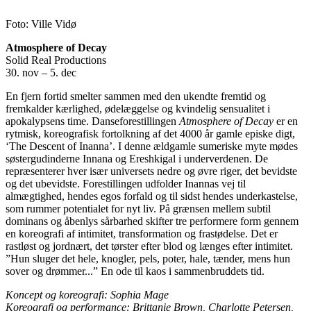
Foto: Ville Vidø
Atmosphere of Decay
Solid Real Productions
30. nov – 5. dec
En fjern fortid smelter sammen med den ukendte fremtid og
fremkalder kærlighed, ødelæggelse og kvindelig sensualitet i
apokalypsens time. Danseforestillingen
Atmosphere of Decay
er en
rytmisk, koreografisk fortolkning af det 4000 år gamle episke digt,
‘The Descent of Inanna’. I denne ældgamle sumeriske myte mødes
søstergudinderne Innana og Ereshkigal i underverdenen. De
repræsenterer hver især universets nedre og øvre riger, det bevidste
og det ubevidste. Forestillingen udfolder Inannas vej til
almægtighed, hendes egos forfald og til sidst hendes underkastelse,
som rummer potentialet for nyt liv. På grænsen mellem subtil
dominans og åbenlys sårbarhed skifter tre performere form gennem
en koreografi af intimitet, transformation og frastødelse. Det er
rastløst og jordnært, det tørster efter blod og længes efter intimitet.
”Hun sluger det hele, knogler, pels, poter, hale, tænder, mens hun
sover og drømmer...” En ode til kaos i sammenbruddets tid.
Koncept og koreografi: Sophia Mage
Koreografi og performance: Brittanie Brown, Charlotte Petersen,