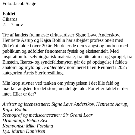
Foto: Jacob Stage
Faldet
Cikaros
2. – 7. nov
Tre af landets fremmeste cirkusartister Signe Løve Anderskov,
Henriette Aarup og Kajsa Bohlin har arbejdet professionelt med
(ikke) at falde i over 20 år. Nu deler de deres angst og undren med
publikum og udfolder fænomenet fysisk og eksistentielt. Med
inspiration fra selvbiografisk materiale, fra litteraturen og sproget, fra
Einstein, Ikaros- og syndefaldsmyten går de på opdagelse i faldets
anatomi og mytologi.
Faldet
blev nomineret til en Reumert i 2025 i
kategorien Årets Særforestilling.
Min krop stivner ved tanken om ydmygelsen i det lille fald og
mærker angsten for det store, uendelige fald. For efter faldet er der
intet. Eller er der?
Artister og iscenesættere: Signe Løve Anderskov, Henriette Aarup,
Kajsa Bohlin
Scenograf og mediscenesætter: Sir Grand Lear
Dramaturg: Betina Rex
Komponist: Mika Forsling
Lys: Martin Danielsen