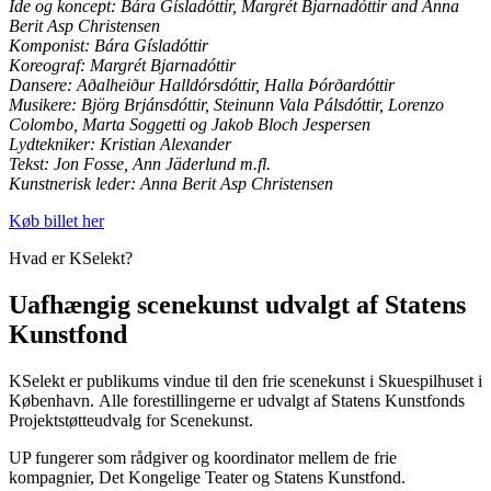
Ide og koncept: Bára Gísladóttir, Margrét Bjarnadóttir and Anna
Berit Asp Christensen
Komponist: Bára Gísladóttir
Koreograf: Margrét Bjarnadóttir
Dansere: Aðalheiður Halldórsdóttir, Halla Þórðardóttir
Musikere: Björg Brjánsdóttir, Steinunn Vala Pálsdóttir, Lorenzo
Colombo, Marta Soggetti og Jakob Bloch Jespersen
Lydtekniker: Kristian Alexander
Tekst: Jon Fosse, Ann Jäderlund m.fl.
Kunstnerisk leder: Anna Berit Asp Christensen
Køb billet her
Hvad er KSelekt?
Uafhængig scenekunst udvalgt af Statens
Kunstfond
KSelekt er publikums vindue til den frie scenekunst i Skuespilhuset i
København. Alle forestillingerne er udvalgt af Statens Kunstfonds
Projektstøtteudvalg for Scenekunst.
UP fungerer som rådgiver og koordinator mellem de frie
kompagnier, Det Kongelige Teater og Statens Kunstfond.