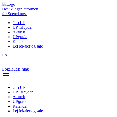
Udviklingsplatformen
for Scenekunst
Om UP
UP Tilbyder
Aktuelt
UPgrade
Kalender
Lej lokaler og sale
En
Lokaleudlejning
Om UP
UP Tilbyder
Aktuelt
UPgrade
Kalender
Lej lokaler og sale