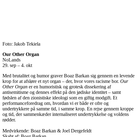
Foto: Jakob Tekiela
Our Other Organ
NoLands
29. sep – 4. okt
Med brutalitet og humor graver Boaz Barkan sig gennem en levende
krop for at afsløre et nyt organ – der, hvor vores racisme bor.
Our
Other Organ
er en humoristisk og grotesk dissekering af
antisemitisme og dennes effekt på den jødiske identitet – samt
fødslen af den zionistiske ideologi som en giftig modgift. Et
performanceforedrag om, hvordan vi er både er ofre og
undertrykkere på samme tid, i samme krop. En rejse gennem kroppe
og tid, der sammenkæder internaliseret undertrykkelse og voldens
rødder.
Medvirkende: Boaz Barkan & Joel Dergefeldt
Skabt af: Boaz Barkan