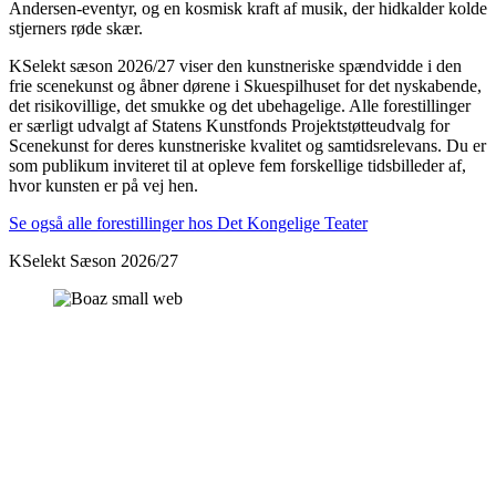
Andersen-eventyr, og en kosmisk kraft af musik, der hidkalder kolde
stjerners røde skær.
KSelekt sæson 2026/27 viser den kunstneriske spændvidde i den
frie scenekunst og åbner dørene i Skuespilhuset for det nyskabende,
det risikovillige, det smukke og det ubehagelige. Alle forestillinger
er særligt udvalgt af Statens Kunstfonds Projektstøtteudvalg for
Scenekunst for deres kunstneriske kvalitet og samtidsrelevans. Du er
som publikum inviteret til at opleve fem forskellige tidsbilleder af,
hvor kunsten er på vej hen.
Se også alle forestillinger hos Det Kongelige Teater
KSelekt Sæson 2026/27