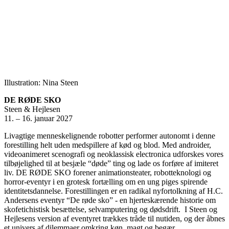
Illustration: Nina Steen
DE RØDE SKO
Steen & Hejlesen
11. – 16. januar 2027
Livagtige menneskelignende robotter performer autonomt i denne
forestilling helt uden medspillere af kød og blod. Med androider,
videoanimeret scenografi og neoklassisk electronica udforskes vores
tilbøjelighed til at besjæle “døde” ting og lade os forføre af imiteret
liv. DE RØDE SKO forener animationsteater, robotteknologi og
horror-eventyr i en grotesk fortælling om en ung piges spirende
identitetsdannelse. Forestillingen er en radikal nyfortolkning af H.C.
Andersens eventyr “De røde sko” - en hjerteskærende historie om
skofetichistisk besættelse, selvamputering og dødsdrift. I Steen og
Hejlesens version af eventyret trækkes tråde til nutiden, og der åbnes
et univers af dilemmaer omkring køn, magt og begær.