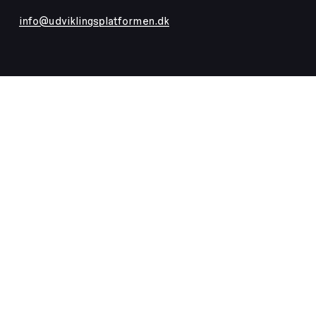
info@udviklingsplatformen.dk
About UP
Cooperation
Activities
partners
News and events
Privacy
UPgrade
policy
Calendar
Archive
Studios