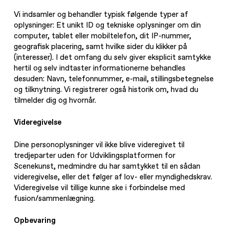
Vi indsamler og behandler typisk følgende typer af
oplysninger: Et unikt ID og tekniske oplysninger om din
computer, tablet eller mobiltelefon, dit IP-nummer,
geografisk placering, samt hvilke sider du klikker på
(interesser). I det omfang du selv giver eksplicit samtykke
hertil og selv indtaster informationerne behandles
desuden: Navn, telefonnummer, e-mail, stillingsbetegnelse
About UP
og tilknytning. Vi registrerer også historik om, hvad du
tilmelder dig og hvornår.
Activities
Videregivelse
News and events
Dine personoplysninger vil ikke blive videregivet til
UPgrade
tredjeparter uden for Udviklingsplatformen for
Scenekunst, medmindre du har samtykket til en sådan
Calendar
videregivelse, eller det følger af lov- eller myndighedskrav.
Videregivelse vil tillige kunne ske i forbindelse med
Studios
fusion/sammenlægning.
Opbevaring