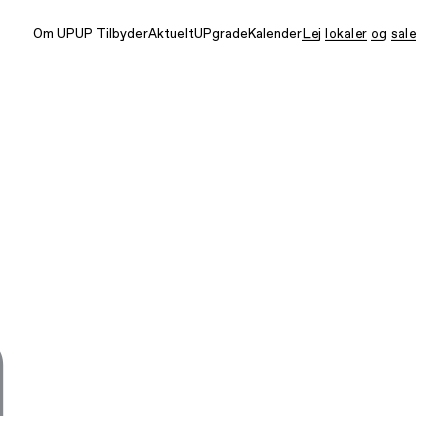
Om UP
UP Tilbyder
Aktuelt
UPgrade
Kalender
Lej lokaler og sale
n