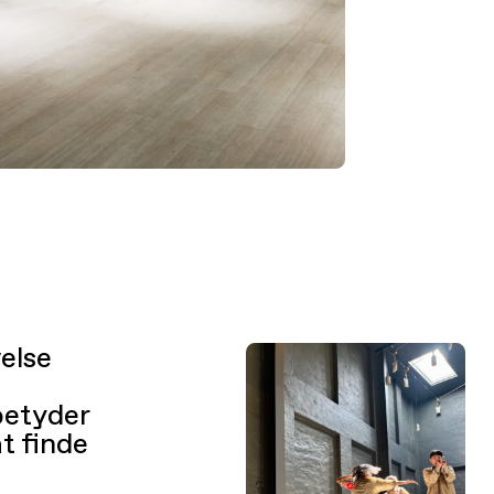
else
 betyder
t finde