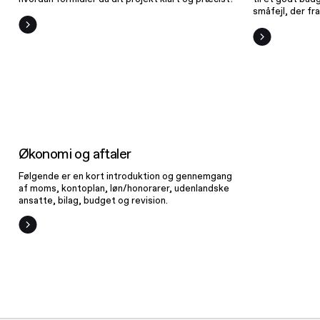
småfejl, der fr
Økonomi
og aftaler
Økonomi og aftaler
Følgende er en kort introduktion og gennemgang
af moms, kontoplan, løn/honorarer, udenlandske
ansatte, bilag, budget og revision.