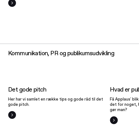
Kommunikation, PR og publikumsudvikling
Det gode
pitch
publi
Det gode pitch
Hvad er pub
Her har vi samlet en række tips og gode råd til det
Få Applaus' bli
gode pitch.
det for noget, 
gør man?