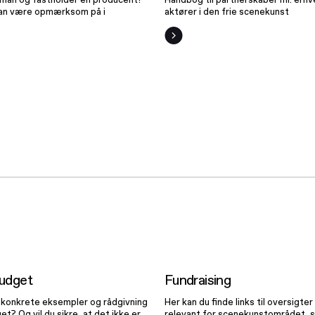
man være opmærksom på i
aktører i den frie scenekunst
Det gode
Fundraisi
budget
udget
Fundraising
r konkrete eksempler og rådgivning
Her kan du finde links til oversigte
et? Og vil du sikre, at det ikke er
relevant for scenekunstområdet, s