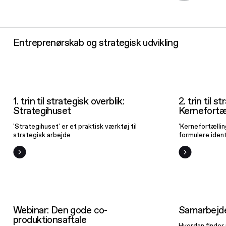
Entreprenørskab og strategisk udvikling
1. trin til
strategisk
overblik:
1. trin til strategisk overblik:
2. trin til s
Strategihuset
Ker
Strategihuset
Kernefortæl
'Strategihuset' er et praktisk værktøj til
'Kernefortælling
strategisk arbejde
formulere iden
Webinar: Den
S
gode co-
Webinar: Den gode co-
Samarbejd
produktionsaftale
produktionsaftale
Hvordan finder