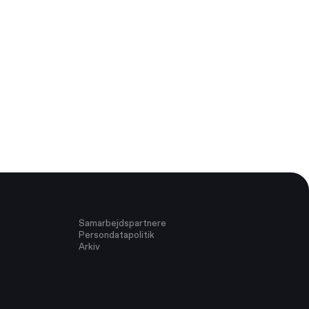
Samarbejdspartnere
Persondatapolitik
Arkiv