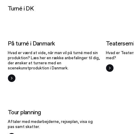
Turné i DK
På turné i
Tea
Danmark
På turné i Danmark
Teatersemi
Hvad er værd at vide, når man vil på turné med sin
Hvad er Teater
produktion? Læs her en række anbefalinger til dig,
med?
der ønsker at turnere med en
scenekunstproduktion i Danmark.
Tour
planning
Tour planning
Aftaler med medarbejderne, rejseplan, visa og
pas samt skatter.