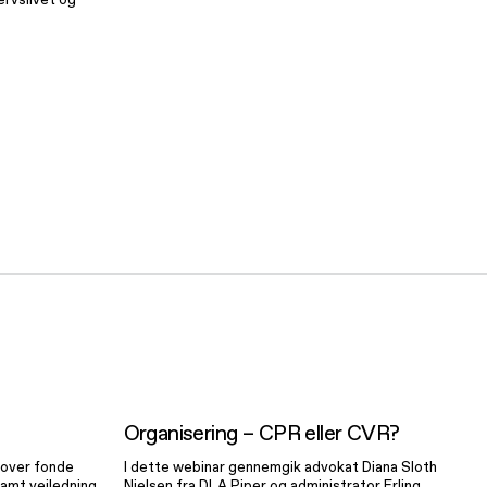
Organisering
ng
– CPR eller
Organisering – CPR eller CVR?
CVR?
r over fonde
I dette webinar gennemgik advokat Diana Sloth
amt vejledning
Nielsen fra DLA Piper og administrator Erling