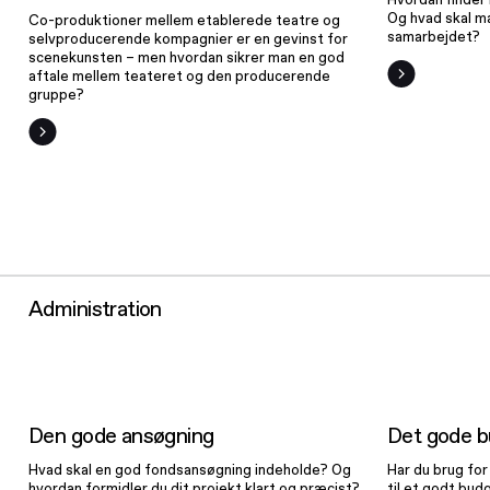
Og hvad skal 
Co-produktioner mellem etablerede teatre og
samarbejdet?
selvproducerende kompagnier er en gevinst for
scenekunsten – men hvordan sikrer man en god
aftale mellem teateret og den producerende
gruppe?
Administration
Den gode
ansøgning
Den gode ansøgning
Det gode b
Hvad skal en god fondsansøgning indeholde? Og
Har du brug fo
hvordan formidler du dit projekt klart og præcist?
til et godt budg