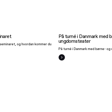
På turné 
Danmark 
terseminaret
børne- o
naret
På turné i Danmark med b
ungdomstea
ungdomsteater
seminaret, og hvordan kommer du
På turné i Danmark med børne- og