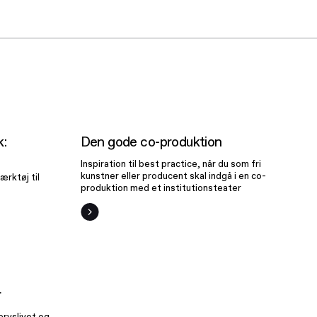
tegisk
Den gode
co-
k:
Den gode co-produktion
alyse
produktion
Inspiration til best practice, når du som fri
kunstner eller producent skal indgå i en co-
ærktøj til
produktion med et institutionsteater
il
ber
r
ervslivet og