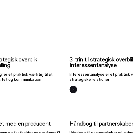
2. trin til
3. trin til stra
strategisk
overblik:
overblik:
trategisk overblik:
3. trin til strategisk overbli
Interessentan
nefortælling
ling
Interessentanalyse
' er et praktisk værktøj til at
Interessentanalyse er et praktisk v
titet og kommunikation
strategiske relationer
amarbejdet
Håndbog t
med en
partnerska
et med en producent
Håndbog til partnerskabe
producent
 man og fastholder en producent?
Håndbog til partnerskaber ml. erhv