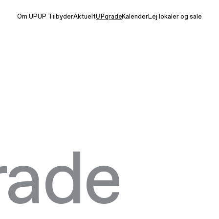
Om UP
UP Tilbyder
Aktuelt
UPgrade
Kalender
Lej lokaler og sale
rade