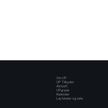
Om UP
UP Tilbyder
Aktuelt
UPgrade
Kalender
Lej lokaler og sale