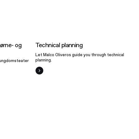
i
med
Technical
g
planning
ørne- og
Technical planning
ter
Let Malco Oliveros guide you through technical
planning.
 ungdomsteater