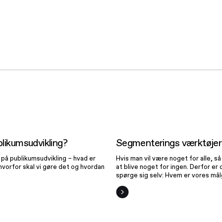
Hvad er
Segmenteri
kumsudvikling?
værktøje
likumsudvikling?
Segmenterings værktøjer
k på publikumsudvikling – hvad er
Hvis man vil være noget for alle, så
hvorfor skal vi gøre det og hvordan
at blive noget for ingen. Derfor er 
spørge sig selv: Hvem er vores må