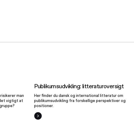
ngs
Publikumsudvikling:
r
litteraturoversigt
Publikumsudvikling: litteraturoversigt
 risikerer man
Her finder du dansk og international litteratur om
det vigtigt at
publikumsudvikling fra forskellige perspektiver og
lgruppe?
positioner.