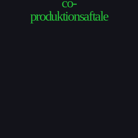
co-
UPgrade
produktionsaftale
Kalender
Lej lokaler og sale