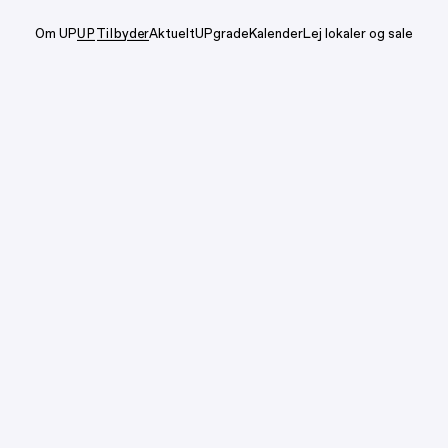
Om UP
UP Tilbyder
Aktuelt
UPgrade
Kalender
Lej lokaler og sale